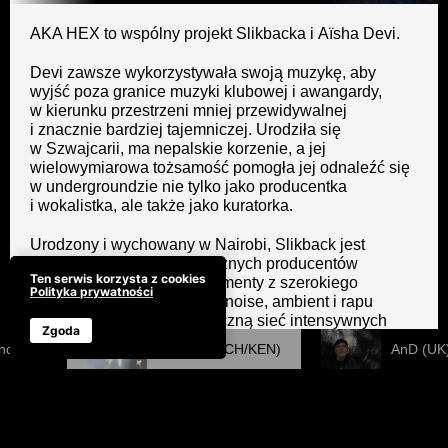
AKA HEX to wspólny projekt Slikbacka i Aïsha Devi.
Devi zawsze wykorzystywała swoją muzykę, aby
wyjść poza granice muzyki klubowej i awangardy,
w kierunku przestrzeni mniej przewidywalnej
i znacznie bardziej tajemniczej. Urodziła się
w Szwajcarii, ma nepalskie korzenie, a jej
wielowymiarowa tożsamość pomogła jej odnaleźć się
w undergroundzie nie tylko jako producentka
i wokalistka, ale także jako kuratorka.
Urodzony i wychowany w Nairobi, Slikback jest
jednym z najbardziej odważnych producentów
Ten serwis korzysta z cookies
na świecie, czerpiącym elementy z szerokiego
Polityka prywatności
spektrum muzyki klubowej, noise, ambient i rapu
i łączącym je w psychodeliczną sieć intensywnych
Zgoda
dźwięków i emocji.
and (UK)
AKA HEX (CH/KEN)
AnD (UK
Razem tworzą swoją sztukę jako AKA HEX, łącząc
kinetyczne, basowe rytmy z zygzakowatymi, science
fictionowymi pejzażami dźwiękowymi i zmutowanymi
wokalami. Jest to najbardziej taneczny materiał Devi