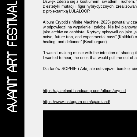
Dźwięk zderza się z kostiumem, światłem i ruchem. 
z estetyki mutacji i figur hybrydycznych, zrealizowa
z projektantką LULALOOP.
Album Cryptid (Infinite Machine, 2025) powstał w czas
w odpowiedzi na wypalenie i żałobę. Nie był planowan
jako archiwum osobiste. Krytycy opisywali go jako „au
noise, future trap, and experimental bass” (Kaltblut) o
healing, and defiance” (Beatburguer).
“I wasn’t making music with the intention of sharing 
I wanted to hear, the ones that would pull me out of a
Dla fanów SOPHIE i Arki, ale ostrzejsze, bardziej ci
https://ajaireland.bandcamp.com/album/cryptid
https://www.instagram.com/ajaireland/