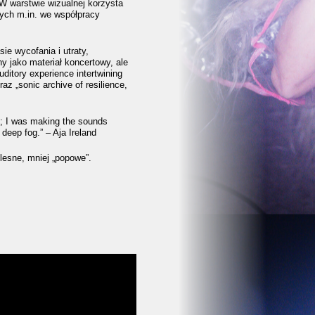
W warstwie wizualnej korzysta
nych m.in. we współpracy
ie wycofania i utraty,
y jako materiał koncertowy, ale
ditory experience intertwining
raz „sonic archive of resilience,
it; I was making the sounds
 deep fog.” – Aja Ireland
elesne, mniej „popowe”.