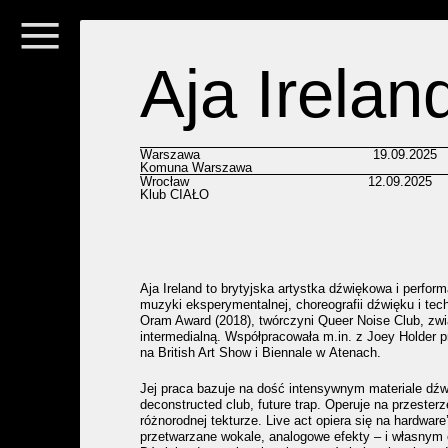
Aja Irelan
Warszawa
19.09.2025
Komuna Warszawa
Wrocław
12.09.2025
Klub CIAŁO
Aja Ireland to brytyjska artystka dźwiękowa i perfor
muzyki eksperymentalnej, choreografii dźwięku i tec
Oram Award (2018), twórczyni Queer Noise Club, zw
intermedialną. Współpracowała m.in. z Joey Holder 
na British Art Show i Biennale w Atenach.
Jej praca bazuje na dość intensywnym materiale dźw
deconstructed club, future trap. Operuje na przesterz
różnorodnej tekturze. Live act opiera się na hardwar
przetwarzane wokale, analogowe efekty – i własnym 