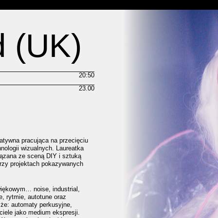
d (UK)
20:50
23.00
matywna pracująca na przecięciu
hnologii wizualnych. Laureatka
iązana ze sceną DIY i sztuką
przy projektach pokazywanych
iękowym… noise, industrial,
e, rytmie, autotune oraz
e’że: automaty perkusyjne,
ciele jako medium ekspresji.