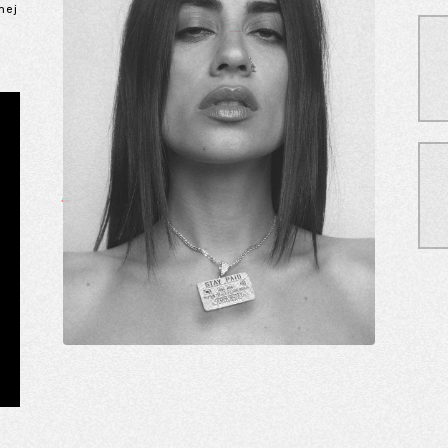
mej
m