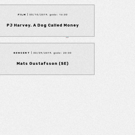
FILM
| 05/10/2019, godz: 16:00
PJ Harvey. A Dog Called Money
KONCERT
| 30/09/2019, godz: 20:00
Mats Gustafsson (SE)