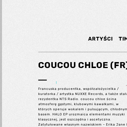
ARTYŚCI
TI
COUCOU CHLOE (FR
Francuska producentka, współzałożycielka /
kuratorka / artystka NUXXE Records, a także stał
rezydentka NTS Radio. coucou chloe ścina
atmosferę gęstymi, klubowymi kawałkami, w
których operuje wokalem i pulsującym, chłodny
basem. HALO EP urozmaica elementami muzyki
klasycznej, jest oszczędna i ascetyczna.
Zatytułowane własnym nazwiskiem – Erika Jane