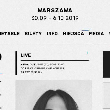
WARSZAWA
30.09 - 6.10 2019
METABLE
BILETY
INFO
MIEJSCA
MEDIA
)
LIVE
KIEDY:
04/10/2019 (PT), GODZ: 22:50
GDZIE:
CENTRUM PRASKIE KONESER
BILETY:
35/45 PLN
a
m
 EP