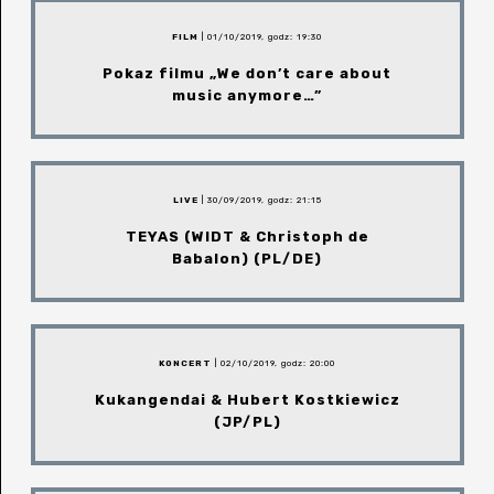
FILM
| 01/10/2019, godz: 19:30
Pokaz filmu „We don’t care about
music anymore…”
LIVE
| 30/09/2019, godz: 21:15
TEYAS (WIDT & Christoph de
Babalon) (PL/DE)
KONCERT
| 02/10/2019, godz: 20:00
Kukangendai & Hubert Kostkiewicz
(JP/PL)