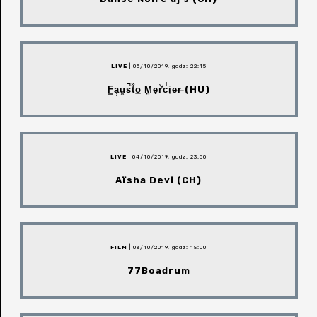
LIVE
| 05/10/2019, godz: 22:15
F͇a̹u̼s̚t͌o̲ M̤e̝r͗̍͊cͥi͎e̵r̶ (HU)
LIVE
| 04/10/2019, godz: 23:50
Aïsha Devi (CH)
FILM
| 03/10/2019, godz: 18:00
77Boadrum