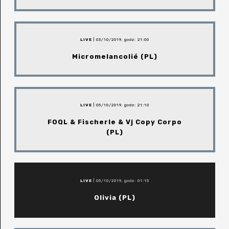
LIVE
| 03/10/2019, godz: 21:00
Micromelancolié (PL)
LIVE
| 05/10/2019, godz: 21:10
FOQL & Fischerle & Vj Copy Corpo
(PL)
LIVE
| 05/10/2019, godz: 01:15
Olivia (PL)