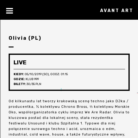
AVANT ART
Olivia (PL)
LIVE
KIEDY:
05/10/2019 (SO), GODZ: 01:15
GDZIE:
KLUB 999
BILETY:
30/35 PLN
Od kilkunastu lat tworzy krakowską scenę techno jako DJka /
producentka, ½ kolektywu Chrono Bross, ⅓ kolektywu Morskie
Oko, współorganizatorka cyklu imprez We Are Radar. Olivia to
kluczowa postać dla lokalnej sceny, stała rezydentka
festiwalu Unsound i klubu Szpitalna 1. Typowe dla niej
połączenie surowego techno i acid, urozmaica o edm,
industrial, cold wave, house, a także futurystyczne wpływy,