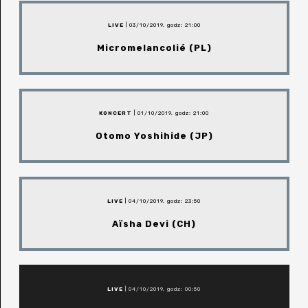
LIVE
| 03/10/2019, godz: 21:00
Micromelancolié (PL)
KONCERT
| 01/10/2019, godz: 21:00
Otomo Yoshihide (JP)
LIVE
| 04/10/2019, godz: 23:50
Aïsha Devi (CH)
LIVE
| 04/10/2019, godz: 00:50