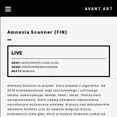
AVANT ART
Amnesia Scanner (FIN)
LIVE
KIEDY:
04/10/2019 (PT), GODZ: 00:50
GDZIE:
CENTRUM PRASKIE KONESER
BILETY:
35/45 PLN
Amnesia Scanner to projekt, który powstał z algorytmu. Od
2014 kontekstualizuje więź rzeczywistego i cyfrowego
świata, wykorzystując dźwięk, tekst i obraz. Tworzą sieci
oprogramowania, które nadają dźwiękom odpowiednią
neurotyczno-euforyczną estetykę. W pracy nad debiutanckim
albumem Another Live do zespołu dołączył Oracle,
pozbawiony ciała głos, który w muzyce klubowej zyskał już