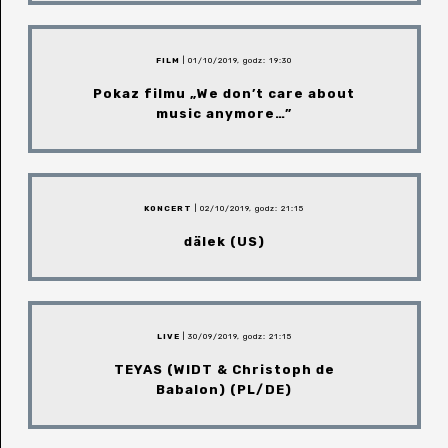
FILM
| 01/10/2019, godz: 19:30
Pokaz filmu „We don’t care about
music anymore…”
KONCERT
| 02/10/2019, godz: 21:15
dälek (US)
LIVE
| 30/09/2019, godz: 21:15
TEYAS (WIDT & Christoph de
Babalon) (PL/DE)