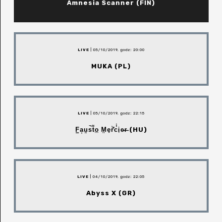
Amnesia Scanner (FIN)
LIVE
| 05/10/2019, godz: 20:00
MUKA (PL)
LIVE
| 05/10/2019, godz: 22:15
F͇a̹u̼s̚t͌o̲ M̤e̝r͗̍͊cͥi͎e̵r̶ (HU)
LIVE
| 04/10/2019, godz: 22:05
Abyss X (GR)