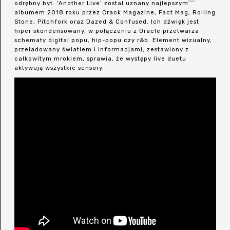
odrębny byt. ‘Another Live’ został uznany najlepszym
albumem 2018 roku przez Crack Magazine, Fact Mag, Rolling
Stone, Pitchfork oraz Dazed & Confused. Ich dźwięk jest
hiper skondensowany, w połączeniu z Oracle przetwarza
schematy digital popu, hip-popu czy r&b. Element wizualny,
przeładowany światłem i informacjami, zestawiony z
całkowitym mrokiem, sprawia, że występy live duetu
aktywują wszystkie sensory.