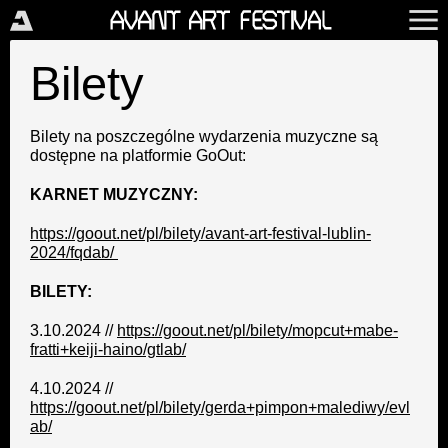
Bilety
Bilety na poszczególne wydarzenia muzyczne są
dostępne na platformie GoOut:
KARNET MUZYCZNY:
https://goout.net/pl/bilety/avant-art-festival-lublin-
2024/fqdab/
BILETY:
3.10.2024 //
https://goout.net/pl/bilety/mopcut+mabe-
fratti+keiji-haino/gtlab/
4.10.2024 //
https://goout.net/pl/bilety/gerda+pimpon+malediwy/evl
ab/