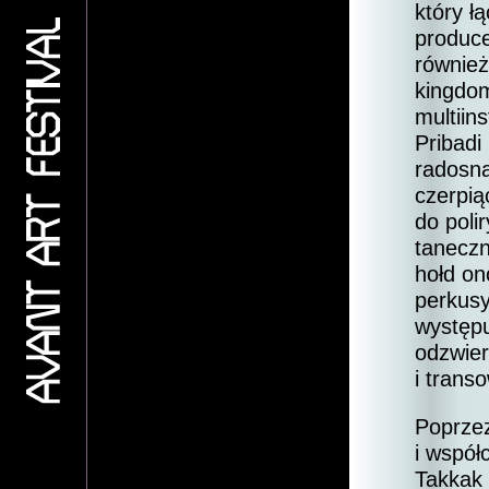
który ł
produce
również
kingdom
multiin
Pribadi
radosną
czerpi
do poli
taneczn
hołd o
perkusy
występu
odzwier
i transo
Poprzez
i współ
Takkak