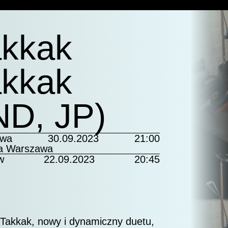
akkak
akkak
ND, JP)
awa
30.09.2023
21:00
a Warszawa
w
22.09.2023
20:45
Takkak, nowy i dynamiczny duetu,