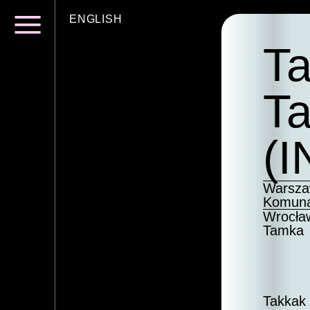
ENGLISH
T
T
(I
Warsz
Komun
Wrocła
Tamka
Takkak 