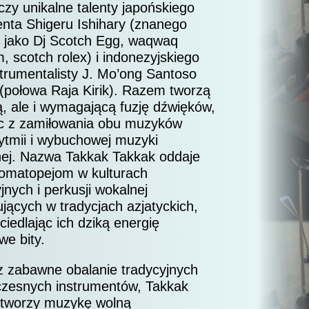
ączy unikalne talenty japońskiego
nta Shigeru Ishihary (znanego
 jako Dj Scotch Egg, waqwaq
, scotch rolex) i indonezyjskiego
strumentalisty J. Mo’ong Santoso
 (połowa Raja Kirik). Razem tworzą
, ale i wymagającą fuzję dźwięków,
ąc z zamiłowania obu muzyków
rytmii i wybuchowej muzyki
ej. Nazwa Takkak Takkak oddaje
nomatopejom w kulturach
jnych i perkusji wokalnej
jących w tradycjach azjatyckich,
ciedlając ich dziką energię
we bity.
 zabawne obalanie tradycyjnych
czesnych instrumentów, Takkak
 tworzy muzykę wolną