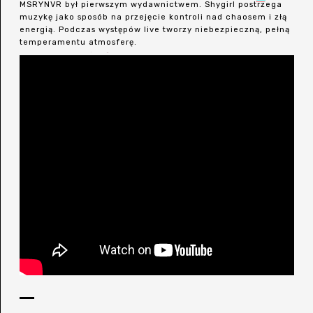
MSRYNVR był pierwszym wydawnictwem. Shygirl postrzega
muzykę jako sposób na przejęcie kontroli nad chaosem i złą
energią. Podczas występów live tworzy niebezpieczną, pełną
temperamentu atmosferę.