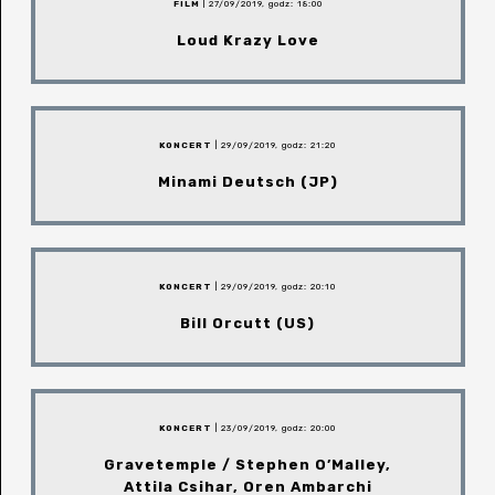
FILM
| 27/09/2019, godz: 18:00
Loud Krazy Love
KONCERT
| 29/09/2019, godz: 21:20
Minami Deutsch (JP)
KONCERT
| 29/09/2019, godz: 20:10
Bill Orcutt (US)
KONCERT
| 23/09/2019, godz: 20:00
Gravetemple / Stephen O’Malley,
Attila Csihar, Oren Ambarchi