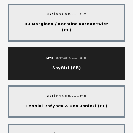
LIVE
| 28/09/2019, godz: 21:50
DJ Morgiana / Karolina Karnacewicz
(PL)
LIVE
| 28/09/2019, godz: 22:40
ShyGirl (GB)
LIVE
| 29/09/2019, godz: 19:10
Teoniki Rożynek & Qba Janicki (PL)