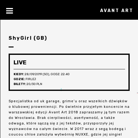
AVANT ART
ShyGirl (GB)
LIVE
KIEDY:
28/09/2019 (SO), GODZ: 22:40
GDZIE:
FIRLEJ
BILETY:
20/30 PLN
Specjalistka od uk garage, grime’u oraz wszelkich dźwięków
o klubowej proweniencji. Po świetnie przyjetym koncercie na
warszawskiej edycji Avant Art 2018 zapraszamy ją tym razem
do Wrocławia. Brak cierpliwości, asertywność, a także
odwaga, które sączą się z jej tekstów, przysporzyły jej
wyznawców na całym świecie. W 2017 wraz z segą bodegą i
coucou chloe założyła wytwórnię NUXXE, gdzie jej singiel