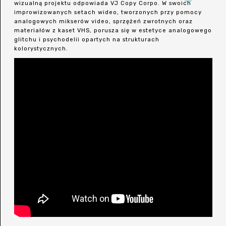
wizualną projektu odpowiada VJ Copy Corpo.
W swoich
improwizowanych setach wideo, tworzonych przy pomocy
analogowych mikserów video, sprzężeń zwrotnych oraz
materiałów z kaset VHS, porusza się w estetyce analogowego
glitchu i psychodelii opartych na strukturach
kolorystycznych.