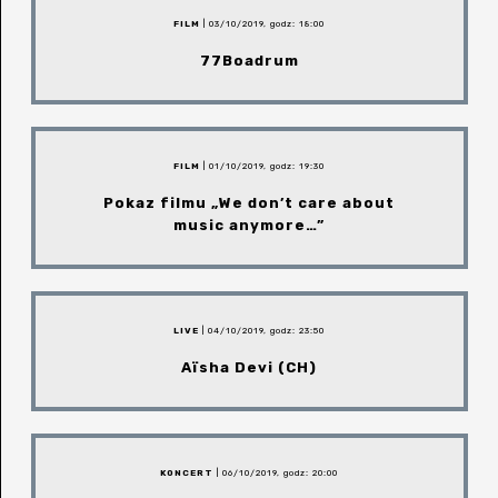
FILM
| 03/10/2019, godz: 18:00
77Boadrum
FILM
| 01/10/2019, godz: 19:30
Pokaz filmu „We don’t care about
music anymore…”
LIVE
| 04/10/2019, godz: 23:50
Aïsha Devi (CH)
KONCERT
| 06/10/2019, godz: 20:00