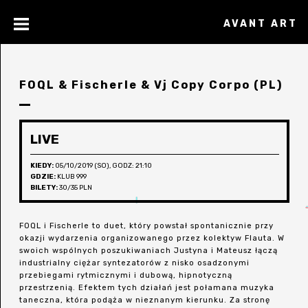
AVANT ART
FOQL & Fischerle & Vj Copy Corpo (PL)
LIVE
KIEDY:
05/10/2019 (SO), GODZ: 21:10
GDZIE:
KLUB 999
BILETY:
30/35 PLN
FOQL i Fischerle to duet, który powstał spontanicznie przy
okazji wydarzenia organizowanego przez kolektyw Flauta. W
swoich wspólnych poszukiwaniach Justyna i Mateusz łączą
industrialny ciężar syntezatorów z nisko osadzonymi
przebiegami rytmicznymi i dubową, hipnotyczną
przestrzenią. Efektem tych działań jest połamana muzyka
taneczna, która podąża w nieznanym kierunku. Za stronę