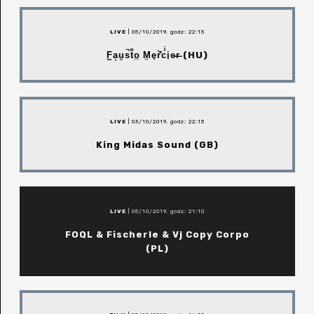
LIVE
| 05/10/2019, godz: 22:15
F͇a̹u̼s̚t͌o̲ M̤e̝r͗̍͊cͥi͎e̵r̶ (HU)
LIVE
| 03/10/2019, godz: 22:15
King Midas Sound (GB)
LIVE
| 05/10/2019, godz: 21:10
FOQL & Fischerle & Vj Copy Corpo
(PL)