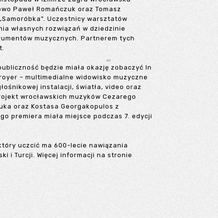
kowo Paweł Romańczuk oraz Tomasz
„Samoróbka”. Uczestnicy warsztatów
nia własnych rozwiązań w dziedzinie
rumentów muzycznych. Partnerem tych
t.
publiczność będzie miała okazję zobaczyć In
royer – multimedialne widowisko muzyczne
ośnikowej instalacji, światła, video oraz
 projekt wrocławskich muzyków Cezarego
ka oraz Kostasa Georgakopulos z
go premiera miała miejsce podczas 7. edycji
który uczcić ma 600-lecie nawiązania
 i Turcji. Więcej informacji na stronie