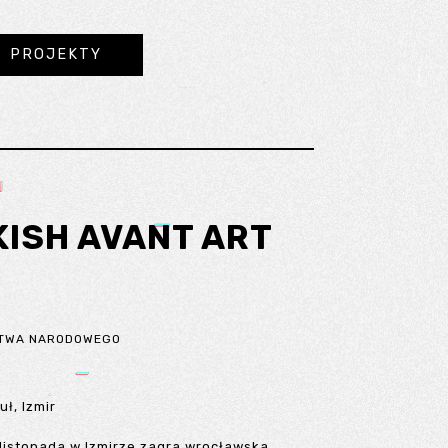
PROJEKTY
ISH AVANT ART
ICTWA NARODOWEGO
uł, Izmir
 listopada w Izmirze zagra wrocławska