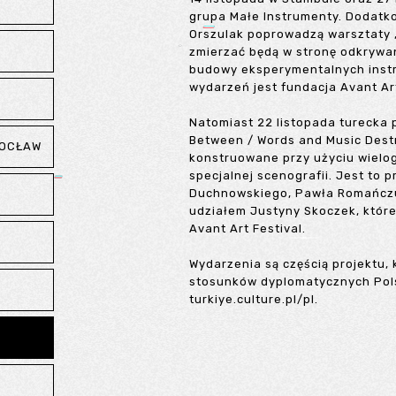
grupa Małe Instrumenty. Dodat
Orszulak poprowadzą warsztaty 
zmierzać będą w stronę odkrywa
budowy eksperymentalnych inst
wydarzeń jest fundacja Avant Ar
Natomiast 22 listopada turecka 
Between / Words and Music Dest
ROCŁAW
konstruowane przy użyciu wielogł
specjalnej scenografii. Jest to
Duchnowskiego, Pawła Romańczu
udziałem Justyny Skoczek, które
Avant Art Festival.
Wydarzenia są częścią projektu, 
stosunków dyplomatycznych Polski
turkiye.culture.pl/pl
.