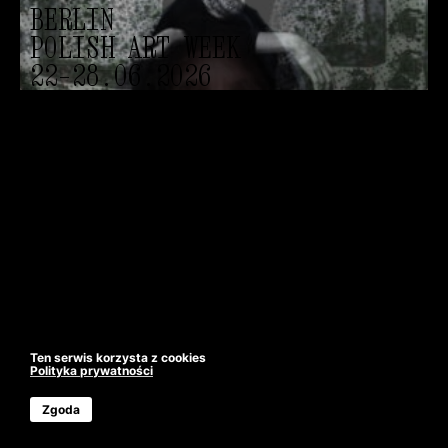
BERLIN
BERLIN
POLISH ART WEEK
22–28.06.2026
Ten serwis korzysta z cookies
Polityka prywatności
Zgoda