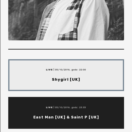
LIVE
| 05/10/2018, godz: 22:00
Shygirl [UK]
LIVE
| 05/10/2018, godz: 23:35
East Man [UK] & Saint P [UK]