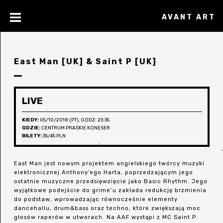
AVANT ART
East Man [UK] & Saint P [UK]
LIVE
KIEDY:
05/10/2018 (PT), GODZ: 23:35
GDZIE:
CENTRUM PRASKIE KONESER
BILETY:
35/45 PLN
East Man jest nowym projektem angielskiego twórcy muzyki
elektronicznej Anthony’ego Harta, poprzedzającym jego
ostatnie muzyczne przedsięwzięcie jako Basic Rhythm. Jego
wyjątkowe podejście do grime’u zakłada redukcję brzmienia
do podstaw, wprowadzając równocześnie elementy
dancehallu, drum&bass oraz techno, które zwiększają moc
głosów raperów w utworach. Na AAF wystąpi z MC Saint P.