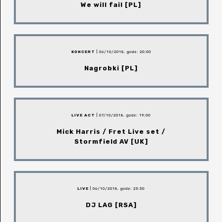
We will fail [PL]
KONCERT
| 06/10/2018, godz: 20:00
Nagrobki [PL]
LIVE ACT
| 07/10/2018, godz: 19:00
Mick Harris / Fret Live set /
Stormfield AV [UK]
LIVE
| 06/10/2018, godz: 23:30
DJ LAG [RSA]