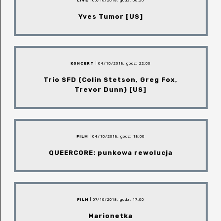
LIVE
| 05/10/2018, godz: 00:20
Yves Tumor [US]
KONCERT
| 04/10/2018, godz: 22:00
Trio SFD (Colin Stetson, Greg Fox,
Trevor Dunn) [US]
FILM
| 04/10/2018, godz: 18:00
QUEERCORE: punkowa rewolucja
FILM
| 07/10/2018, godz: 17:00
Marionetka