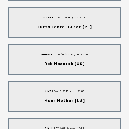
DJ SET
| 06/10/2018, godz: 22:00
Lutto Lento DJ set [PL]
KONCERT
| 02/10/2018, godz: 20:00
Rob Mazurek [US]
LIVE
| 04/10/2018, godz: 21:00
Moor Mother [US]
FILM
| 07/10/2018, godz: 17:00