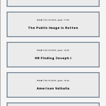
FILM
| 06/10/2018, godz: 17:00
The Public Image Is Rotten
FILM
| 02/10/2018, godz: 18:00
HR Finding Joseph I
FILM
| 05/10/2018, godz: 18:00
American Valhalla