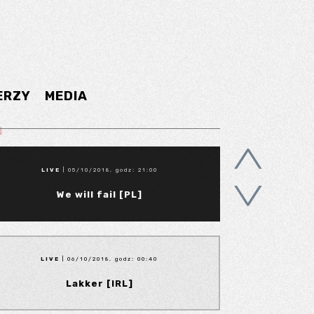
ERZY
MEDIA
LIVE
| 05/10/2018, godz: 21:00
We will fail [PL]
LIVE
| 06/10/2018, godz: 00:40
Lakker [IRL]