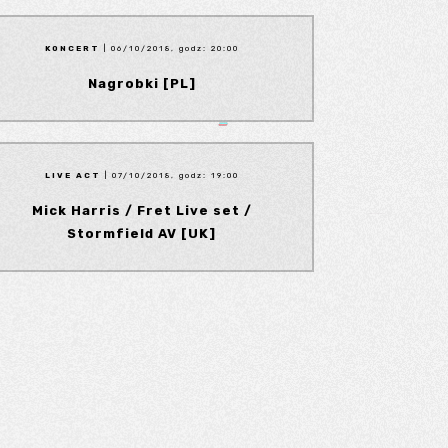
KONCERT
| 06/10/2018, godz: 20:00
Nagrobki [PL]
LIVE ACT
| 07/10/2018, godz: 19:00
Mick Harris / Fret Live set /
Stormfield AV [UK]