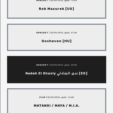
KONCERT
| 30/09/2018, godz: 19:00
Rob Mazurek [US]
KONCERT
| 25/09/2018, godz: 21:00
Gosheven [HU]
KONCERT
| 25/09/2018, godz: 20:00
Nadah El Shazly ندى الشاذلي [EG]
FILM
| 30/09/2018, godz: 16:00
MATANGI / MAYA / M.I.A.