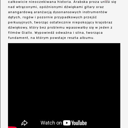
całkowicie nieoczekiwana historia. Arabska proza unosi się
nad wtrąconymi, opóźnionymi dźwiękami gitary oraz
anangardową aranżacją dysonansowych instrumentów
dętych, rogów i pozornie przypadkowych przejść
perkusyjnych, tworząc ostatecznie niepokojący krajobraz
dźwiękowy, który bez problemu wpasowałby się w jeden z
filmów Giallo. Wypowiedź odważna i silna, tworząca
fundament, na którym powstaje reszta albumu.