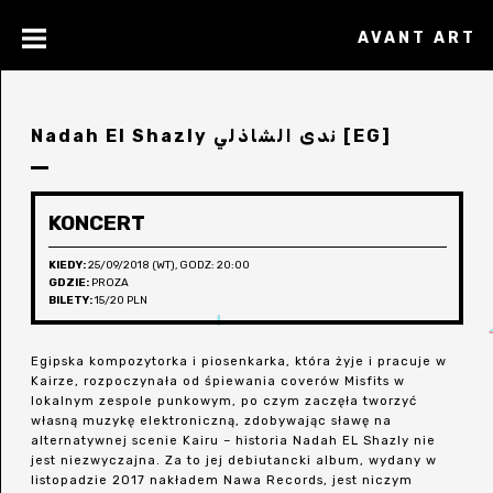
AVANT ART
Nadah El Shazly ندى الشاذلي [EG]
KONCERT
KIEDY:
25/09/2018 (WT), GODZ: 20:00
GDZIE:
PROZA
BILETY:
15/20 PLN
Egipska kompozytorka i piosenkarka, która żyje i pracuje w
Kairze, rozpoczynała od śpiewania coverów Misfits w
lokalnym zespole punkowym, po czym zaczęła tworzyć
własną muzykę elektroniczną, zdobywając sławę na
alternatywnej scenie Kairu – historia Nadah EL Shazly nie
jest niezwyczajna. Za to jej debiutancki album, wydany w
listopadzie 2017 nakładem Nawa Records, jest niczym